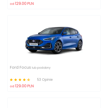
129.00
PLN
od
Ford Focus
lub podobny
53 Opinie
129.00
PLN
od