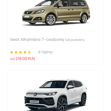
Seat Alhambra 7-osobowy
lub podobny
9 Opinia
219.00
PLN
od