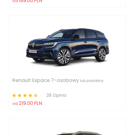
189.00
PLN
od
Renault Espace 7-osobowy
lub podobny
28 Opinia
219.00
PLN
od