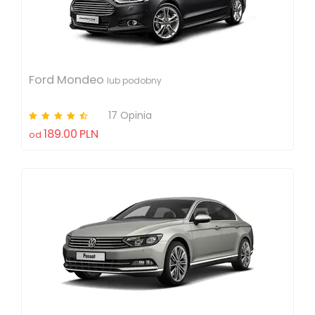
Ford Mondeo
lub podobny
17 Opinia
189.00
PLN
od