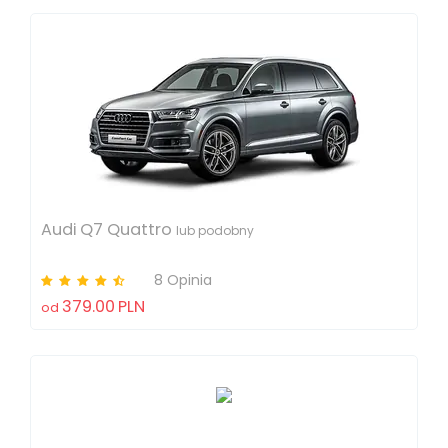
Audi Q7 Quattro
lub podobny
8 Opinia
379.00
PLN
od