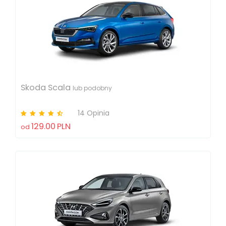
Skoda Scala
lub podobny
14 Opinia
129.00
PLN
od