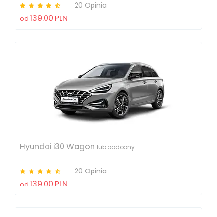
20 Opinia
139.00
PLN
od
Hyundai i30 Wagon
lub podobny
20 Opinia
139.00
PLN
od