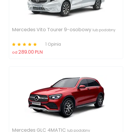
Mercedes Vito Tourer 9-osobowy
lub podobny
1 Opinia
289.00
PLN
od
Mercedes GLC 4MATIC
lub podobny