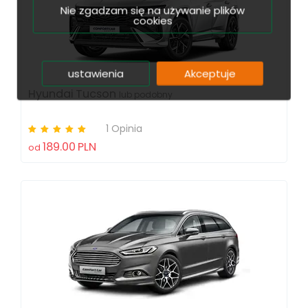
Nie zgadzam się na używanie plików
cookies
ustawienia
Akceptuje
Hyundai Tucson
lub podobny
1 Opinia
189.00
PLN
od