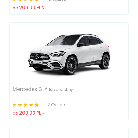
209.00
PLN
od
Mercedes GLA
lub podobny
2 Opinie
209.00
PLN
od