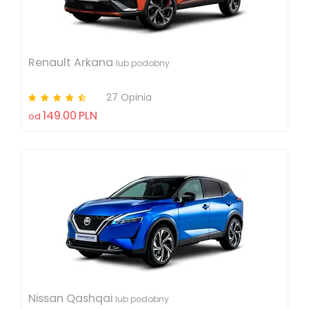
Renault Arkana
lub podobny
27 Opinia
149.00
PLN
od
Nissan Qashqai
lub podobny