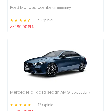
Ford Mondeo combi
lub podobny
9 Opinia
189.00
PLN
od
Mercedes a-klasa sedan AMG
lub podobny
12 Opinia