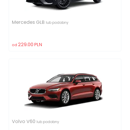
Mercedes GLB
lub podobny
229.00
PLN
od
Volvo V60
lub podobny