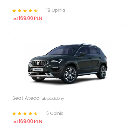
18 Opinia
169.00
PLN
od
Seat Ateca
lub podobny
5 Opinia
169.00
PLN
od