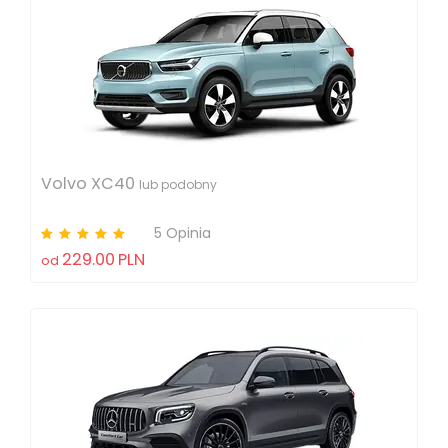
Volvo XC40
lub podobny
5 Opinia
229.00
PLN
od