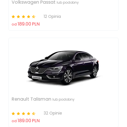
Volkswagen Passat
lub podobny
12 Opinia
189.00
PLN
od
Renault Talisman
lub podobny
32 Opinie
189.00
PLN
od