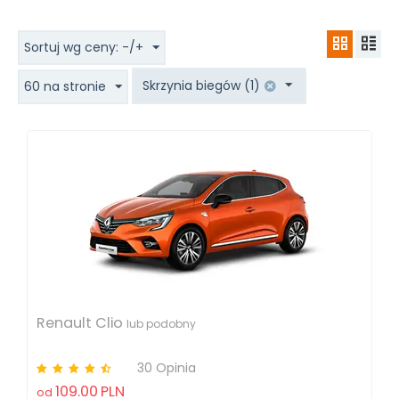
Sortuj wg ceny: -/+
Skrzynia biegów (1)
60 na stronie
Renault Clio
lub podobny
30 Opinia
109.00
PLN
od