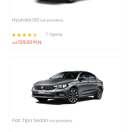
Hyundai i30
lub podobny
7 Opinia
129.00
PLN
od
Fiat Tipo Sedan
lub podobny