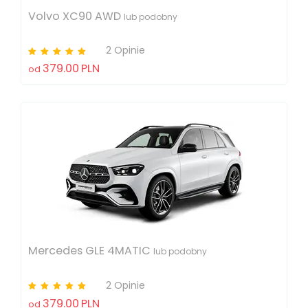
Volvo XC90 AWD
lub podobny
2 Opinie
379.00
PLN
od
Mercedes GLE 4MATIC
lub podobny
2 Opinie
379.00
PLN
od