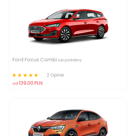
Ford Focus Combi
lub podobny
2 Opinie
139.00
PLN
od