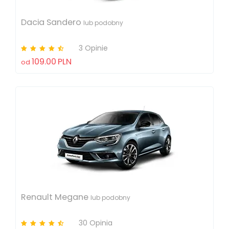
Dacia Sandero
lub podobny
3 Opinie
109.00
PLN
od
Renault Megane
lub podobny
30 Opinia