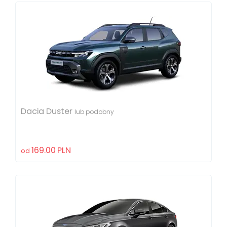
Dacia Duster
lub podobny
169.00
PLN
od