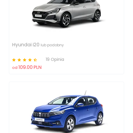
Hyundai i20
lub podobny
19 Opinia
109.00
PLN
od