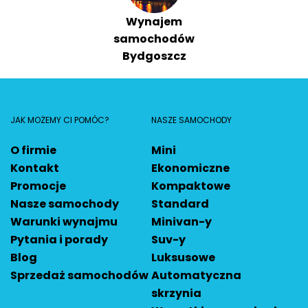
Wynajem
samochodów
Bydgoszcz
JAK MOŻEMY CI POMÓC?
NASZE SAMOCHODY
O firmie
Mini
Kontakt
Ekonomiczne
Promocje
Kompaktowe
Nasze samochody
Standard
Warunki wynajmu
Minivan-y
Pytania i porady
Suv-y
Blog
Luksusowe
Sprzedaż samochodów
Automatyczna
skrzynia