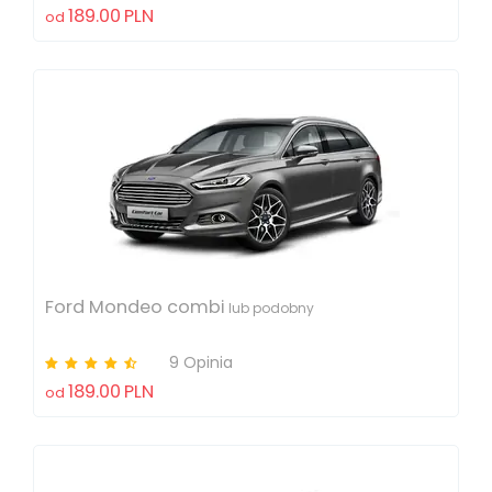
189.00
PLN
od
Ford Mondeo combi
lub podobny
9 Opinia
189.00
PLN
od