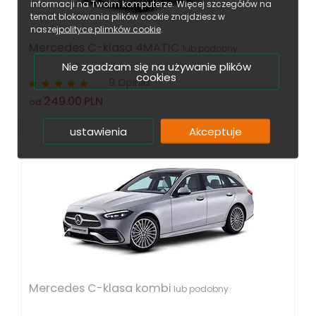
informacji na Twoim komputerze. Więcej szczegółów na
temat blokowania plików cookie znajdziesz w
naszej
polityce plimków cookie
.
Mercedes C-klasa 4MATIC
lub podobny
Nie zgadzam się na używanie plików
cookies
9 Opinia
249.00
PLN
od
ustawienia
Akceptuje
Mercedes C-klasa kombi
lub podobny