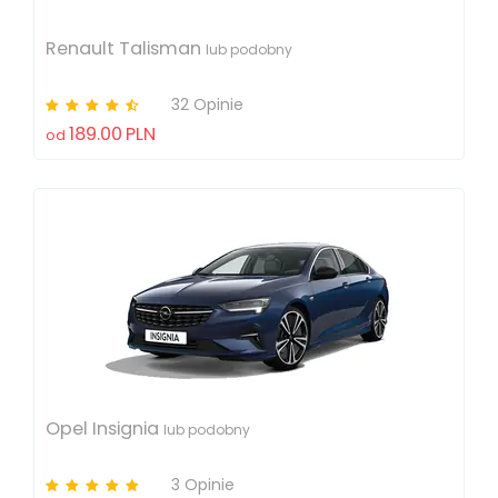
Renault Talisman
lub podobny
32 Opinie
189.00
PLN
od
Opel Insignia
lub podobny
3 Opinie