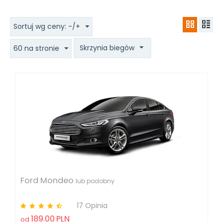
Sortuj wg ceny: -/+
Skrzynia biegów
60 na stronie
Ford Mondeo
lub podobny
17 Opinia
189.00
PLN
od