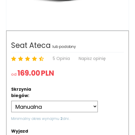
Seat Ateca
lub podobny
5 Opinia
Napisz opinię
169.00
PLN
od
Skrzynia
biegów:
Minimalny okres wynajmu
2
dni..
Wyjazd