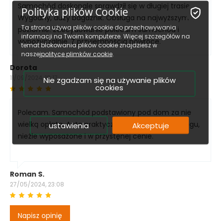
Samochód doskonale sprawdził się w długiej trasie.
Polityka plików Cookie
Wygodny, duży bagażnik. Obsługa na najwyższym
Ta strona używa plików cookie do przechowywania
poziomie. Zdecydowanie polecam samochód i
informacji na Twoim komputerze. Więcej szczegółów na
wypożyczalnię. Z przyjemnością powrócę.
temat blokowania plików cookie znajdziesz w
naszej
polityce plimków cookie
.
Dorota
11/09/2024, 18:17
Nie zgadzam się na używanie plików
cookies
Polecam. Samochód podstawiony pod dom za nie
wielką opłatą. Auto praktycznie nowe 4tys przebiegu,
ustawienia
Akceptuje
nieźle wyposażone i w przystęnej cenie.
Roman S.
27/05/2024, 23:08
Napisz opinię