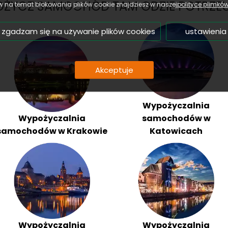
ŻYCZ SAMOCHÓD TAM GDZIE POTRZEU
 na temat blokowania plików cookie znajdziesz w naszej
polityce plimkó
 zgadzam się na używanie plików cookies
ustawienia
Akceptuje
Wypożyczalnia
Wypożyczalnia
samochodów w
samochodów w Krakowie
Katowicach
Wypożyczalnia
Wypożyczalnia