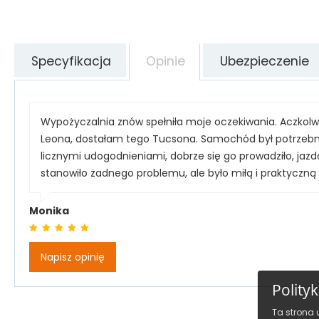
Specyfikacja
Opinie
Ubezpieczenie
Wypożyczalnia znów spełniła moje oczekiwania. Aczkol
Leona, dostałam tego Tucsona. Samochód był potrzebny 
licznymi udogodnieniami, dobrze się go prowadziło, ja
stanowiło żadnego problemu, ale było miłą i praktyczn
Monika
Napisz opinię
Polity
Ta strona 