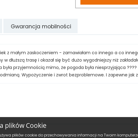
Gwarancja mobilności
wiek z małym zaskoczeniem - zamawiałam co innego a co innego
w dłuższą trasę i okazał się być dużo wygodniejszy niż zakłada
zda była przyjemnością mimo, że pogoda była niesprzyjająca ??
ą odmianą. Wypożyczenie i zwrot bezproblemowe. I zapewne jak z
ka plików Cookie
używa plików cookie do przechowywania informacji na Twoim komputerze