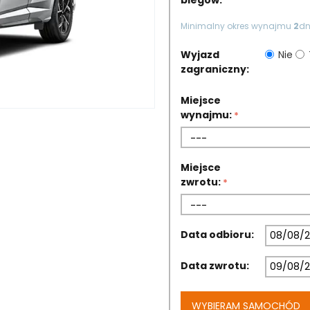
biegów:
Minimalny okres wynajmu
2
dni
Wyjazd
Nie
zagraniczny:
Miejsce
wynajmu:
Miejsce
zwrotu:
Data odbioru:
Data zwrotu:
WYBIERAM SAMOCHÓD