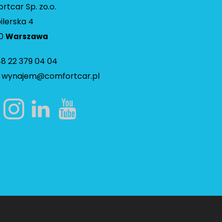
rtcar Sp. zo.o.
bilerska 4
90
Warszawa
48 22 379 04 04
.
wynajem@comfortcar.pl