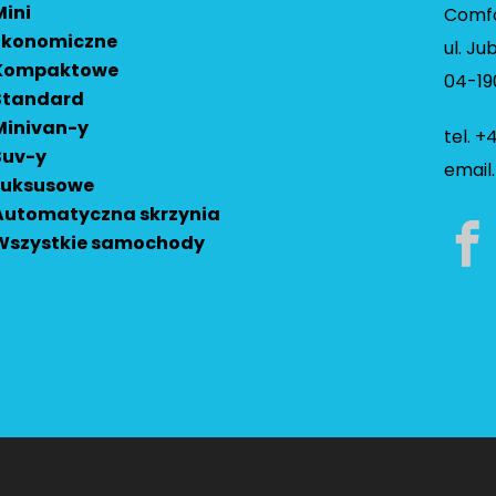
Mini
Comfo
Ekonomiczne
ul. Ju
Kompaktowe
04-1
Standard
Minivan-y
tel. +
Suv-y
email
Luksusowe
Automatyczna skrzynia
Wszystkie samochody