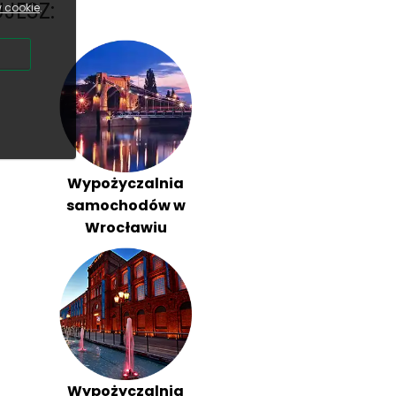
JESZ:
w cookie
.
Wypożyczalnia
samochodów w
Wrocławiu
Wypożyczalnia