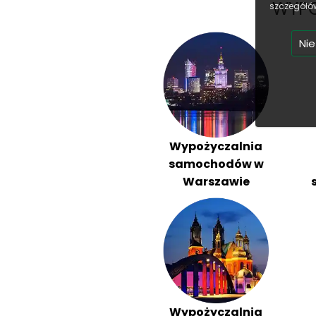
WYPO
szczegółów
Nie
Wypożyczalnia
samochodów w
Warszawie
Wypożyczalnia