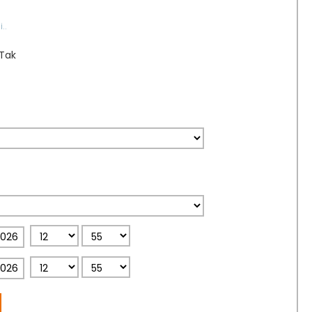
..
Tak