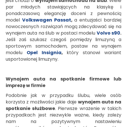
jeśli chodzi o
wynajem samochodu na ślub
. Wiele
par młodych stawiających na klasykę i
ponadczasową elegancję doceni z pewnością
model
Volkswagen Passat
,
a entuzjaści bardziej
nowoczesnych rozwiązań mogą zdecydować się na
wynajem auta na ślub w postaci modelu
Volvo s90
.
Jeśli zaś szukasz czegoś pomiędzy limuzyną a
sportowym samochodem, postaw na wynajem
modelu
Opel Insignia
,
który stanowi wariant
usportowionej limuzyny.
Wynajem auta na spotkanie firmowe lub
imprezę w firmie
Podobnie jak w przypadku ślubu, wiele osób
korzysta z możliwości jakie daje
wynajem auta na
spotkanie służbowe
. Pierwsze wrażenie w takich
przypadkach jest niezwykle ważne, kiedy zależy
nam na pozytywnym nastawieniu