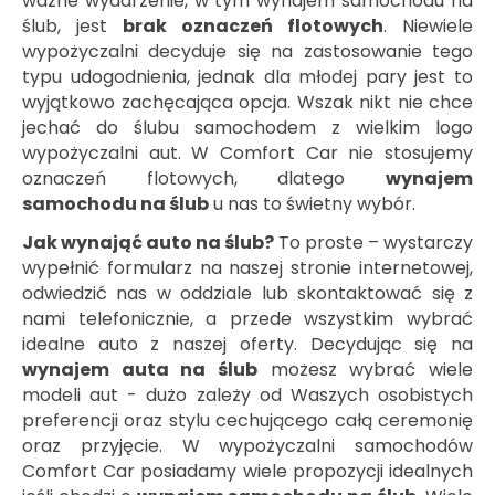
ważne wydarzenie, w tym wynajem samochodu na
ślub, jest
brak oznaczeń flotowych
. Niewiele
wypożyczalni decyduje się na zastosowanie tego
typu udogodnienia, jednak dla młodej pary jest to
wyjątkowo zachęcająca opcja. Wszak nikt nie chce
jechać do ślubu samochodem z wielkim logo
wypożyczalni aut. W Comfort Car nie stosujemy
oznaczeń flotowych, dlatego
wynajem
samochodu na ślub
u nas to świetny wybór.
Jak wynająć auto na ślub?
To proste – wystarczy
wypełnić formularz na naszej stronie internetowej,
odwiedzić nas w oddziale lub skontaktować się z
nami telefonicznie, a przede wszystkim wybrać
idealne auto z naszej oferty. Decydując się na
wynajem auta na ślub
możesz wybrać wiele
modeli aut - dużo zależy od Waszych osobistych
preferencji oraz stylu cechującego całą ceremonię
oraz przyjęcie. W wypożyczalni samochodów
Comfort Car posiadamy wiele propozycji idealnych