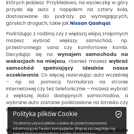
których jedziesz. Przykładowo, na wycieczkę w góry
przyda się auto z napędem na cztery koła,
dostosowane do podróży po wymagających,
górskich drogach, takie jak
Nissan Qashqai
.
Podróżując z rodziną czy z większą ekipą znajomych
możesz wybrać większy samochód, np.
przestronnego vana czy komfortowe kombi.
Decydując się na
wynajem samochodu na
wakacjach na miejscu
, również możesz
wybrać
samochód spełniający idealnie nasze
oczekiwania
. Co więcej, rezerwując auto wcześniej
– np. za pomocą formularza na stronie
internetowej czy też telefonicznie – możesz wybrać
z większej ilości dostępnych samochodów, a
wybrane auto zostanie podstawione na lotnisko czy
dworzec specjalnie dla Ciebie.
Polityka plików Cookie
Ta strona używa plików cookie do przechowywania
informacji na Twoim komputerze. Więcej szczegółów na
Wynajem samochodu na wakacjach to duże
temat blokowania plików cookie znajdziesz w