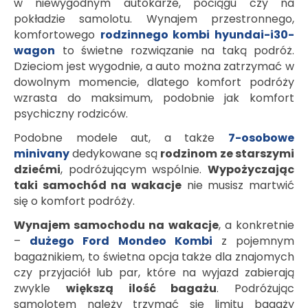
w niewygodnym autokarze, pociągu czy na
pokładzie samolotu. Wynajem przestronnego,
komfortowego
rodzinnego kombi hyundai-i30-
wagon
to świetne rozwiązanie na taką podróż.
Dzieciom jest wygodnie, a auto można zatrzymać w
dowolnym momencie, dlatego komfort podróży
wzrasta do maksimum, podobnie jak komfort
psychiczny rodziców.
Podobne modele aut, a także
7-osobowe
minivany
dedykowane są
rodzinom ze starszymi
dziećmi
, podróżującym wspólnie.
Wypożyczając
taki samochód na wakacje
nie musisz martwić
się o komfort podróży.
Wynajem samochodu na wakacje
, a konkretnie
–
dużego Ford Mondeo Kombi
z pojemnym
bagażnikiem, to świetna opcja także dla znajomych
czy przyjaciół lub par, które na wyjazd zabierają
zwykle
większą ilość bagażu
. Podróżując
samolotem należy trzymać się limitu bagaży