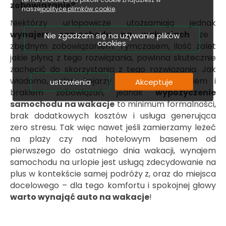
zobowiązanie?
naszej
polityce plimków cookie
.
Niektórzy urlopowicze utożsamiają jednak
wynajem samochodu na wakacjach
ze
Nie zgadzam się na używanie plików
cookies
zbędnym zobowiązaniem. Tymczasem, ilość zalet
jakie płyną z tego rozwiązania, powinna skutecznie
zachęcić do skorzystania z tego rozwiązania. Jak
wiadomo, urlop kojarzy się z wypoczynkiem i
ustawienia
Akceptuje
brakiem zobowiązań, jednak
wypożyczenie
samochodu na wakacje
to minimum formalności,
brak dodatkowych kosztów i usługa generująca
zero stresu. Tak więc nawet jeśli zamierzamy leżeć
na plaży czy nad hotelowym basenem od
pierwszego do ostatniego dnia wakacji, wynajem
samochodu na urlopie jest usługą zdecydowanie na
plus w kontekście samej podróży z, oraz do miejsca
docelowego – dla tego komfortu i spokojnej głowy
warto wynająć auto na wakacje
!