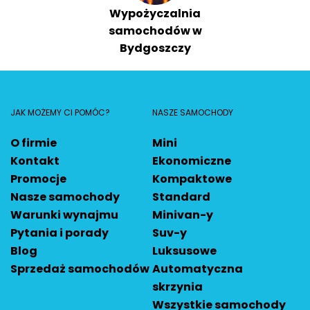
Wypożyczalnia
samochodów w
Bydgoszczy
JAK MOŻEMY CI POMÓC?
NASZE SAMOCHODY
O firmie
Mini
Kontakt
Ekonomiczne
Promocje
Kompaktowe
Nasze samochody
Standard
Warunki wynajmu
Minivan-y
Pytania i porady
Suv-y
Blog
Luksusowe
Sprzedaż samochodów
Automatyczna
skrzynia
Wszystkie samochody