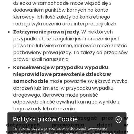
dziecka w samochodzie może wiązać się z
dodawaniem punktów karnych na konto
kierowcy. Ich ilość zależy od konkretnego
rodzaju wykroczenia oraz interpretacji służb.
Zatrzymanie prawa jazdy
. W niektórych
przypadkach, szczególnie jeśli naruszenie jest
poważne lub wielokrotne, kierowca może zostać
pozbawiony prawa jazdy. To zależy od przepisów
prawa i skali naruszenia.
Konsekwencje w przypadku wypadku.
Nieprawidłowe przewożenie dziecka w
samochodzie
może poważnie zwiększyć ryzyko
obrażeń lub śmierci w przypadku wypadku
drogowego. Kierowca może ponieść
odpowiedzialność cywilną i karną za wynikłe z
tego szkody lub obrażenia.
Należy zawsze przestrzegać przepisów
Polityka plików Cookie
dotyczących przewożenia dzieci w
Ta strona używa plików cookie do przechowywania
samochodzie i zapewnić im odpowiednie
informacji na Twoim komputerze. Więcej szczegółów na