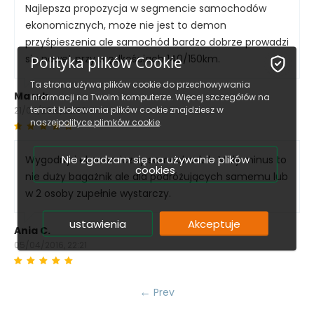
Najlepsza propozycja w segmencie samochodów
ekonomicznych, może nie jest to demon
przyśpieszenia ale samochód bardzo dobrze prowadzi
Polityka plików Cookie
się nawet przy prędkościach 140/150km.
Ta strona używa plików cookie do przechowywania
Marek
informacji na Twoim komputerze. Więcej szczegółów na
temat blokowania plików cookie znajdziesz w
21/04/2016, 23:58
naszej
polityce plimków cookie
.
Nie zgadzam się na używanie plików
Wygodny i ekonomiczny samochodzik. Mały minus to
cookies
nie duży bagażnik ale dla podróżujących samemu lub
w 2 osoby zupełnie wystarczy.
ustawienia
Akceptuje
Ania C.
05/04/2016, 22:21
Prev