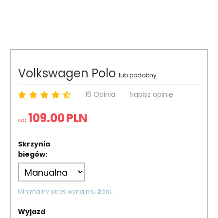
Volkswagen Polo
lub podobny
16 Opinia
Napisz opinię
109.00
PLN
od
Skrzynia
biegów:
Minimalny okres wynajmu
2
dni..
Wyjazd