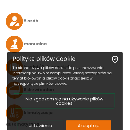
5 osób
manualna
Polityka plików Cookie
średni / 2 duże walizki
Ta strona używa plików cookie do przechowywania
informacji na Twoim komputerze. Więcej szczegółów na
temat blokowania plików cookie znajdziesz w
naszej
polityce plimków cookie
.
5 drzwi sedan
Nie zgadzam się na używanie plików
cookies
klimatyzacja
automatyczna
ustawienia
Akceptuje