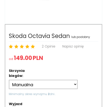
Skoda Octavia Sedan
lub podobny
2 Opinie
Napisz opinię
149.00
PLN
od
Skrzynia
biegów:
Minimalny okres wynajmu
2
dni..
Wyjazd