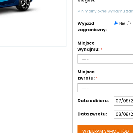
biegów:
Minimalny okres wynajmu
2
dni
Wyjazd
Nie
zagraniczny:
Miejsce
wynajmu:
Miejsce
zwrotu:
Data odbioru:
Data zwrotu:
WYBIERAM SAMOCHÓD