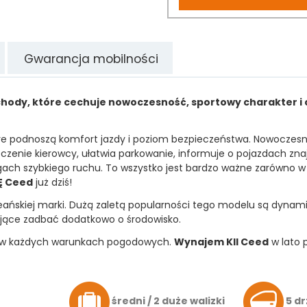
Gwarancja mobilności
ody, które cechuje nowoczesność, sportowy charakter i 
re podnoszą komfort jazdy i poziom bezpieczeństwa. Nowoczesn
ęczenie kierowcy, ułatwia parkowanie, informuje o pojazdach z
 szybkiego ruchu. To wszystko jest bardzo ważne zarówno w tra
Ę Ceed
już dziś!
ńskiej marki. Dużą zaletą popularności tego modelu są dynamiczn
ające zadbać dodatkowo o środowisko.
cy w każdych warunkach pogodowych.
Wynajem KII Ceed
w lato p
średni / 2 duże walizki
5 dr