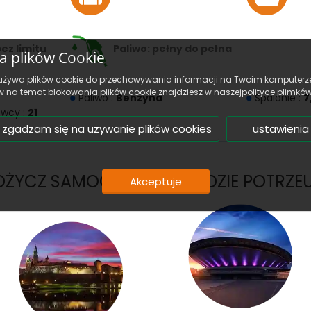
ez limitu
Paliwo: pełny do pełna
ka plików Cookie
używa plików cookie do przechowywania informacji na Twoim komputerze
 na temat blokowania plików cookie znajdziesz w naszej
polityce plimkó
Paliwo :
Benzyna
Spalanie :
7
owcy :
21
 zgadzam się na używanie plików cookies
ustawienia
ŻYCZ SAMOCHÓD TAM GDZIE POTRZEU
Akceptuje