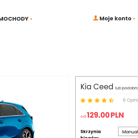
Moje konto
MOCHODY
Kia Ceed
lub podobn
6 Opin
129.00
PLN
od
Skrzynia