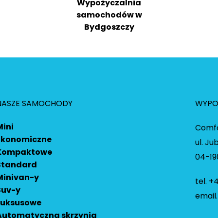
Wypożyczalnia
samochodów w
Bydgoszczy
NASZE SAMOCHODY
WYPO
Mini
Comfo
Ekonomiczne
ul. Ju
Kompaktowe
04-1
Standard
Minivan-y
tel. +
Suv-y
email
Luksusowe
Automatyczna skrzynia