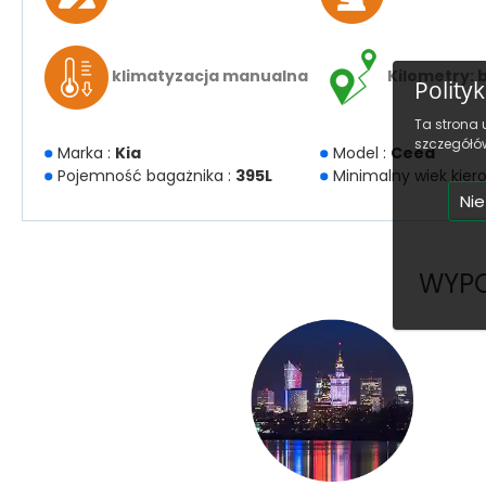
klimatyzacja manualna
Kilometry: b
Polity
Ta strona 
szczegółów
Marka :
Kia
Model :
Ceed
Pojemność bagażnika :
395L
Minimalny wiek kier
Nie
WYPO