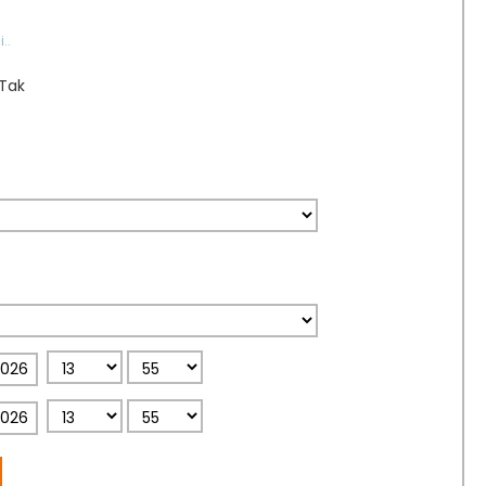
..
Tak