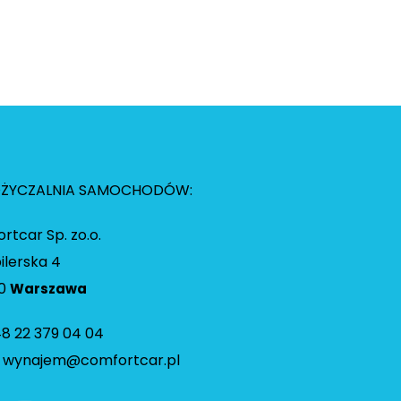
ŻYCZALNIA SAMOCHODÓW:
rtcar Sp. zo.o.
bilerska 4
90
Warszawa
48 22 379 04 04
.
wynajem@comfortcar.pl