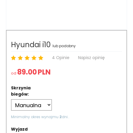
Hyundai i10
lub podobny
4 Opinie
Napisz opinię
89.00
PLN
od
Skrzynia
biegów:
Minimalny okres wynajmu
2
dni..
Wyjazd