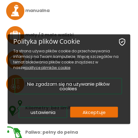
manualna
mały / 2 małe walizki
Polityka plików Cookie
Ta strona używa plików cookie do przechowywania
informacji na Twoim komputerze. Więcej szczegółów na
3 / 5 drzwi hatchback
temat blokowania plików cookie znajdziesz w
naszej
polityce plimków cookie
.
Nie zgadzam się na używanie plików
klimatyzacja manualna
cookies
Kilometry: bez limitu
ustawienia
Akceptuje
Paliwo: pełny do pełna