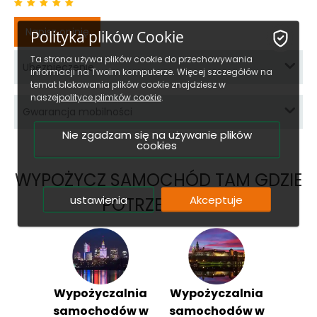
Napisz opinię
Polityka plików Cookie
Ta strona używa plików cookie do przechowywania
Ubezpieczenie
informacji na Twoim komputerze. Więcej szczegółów na
temat blokowania plików cookie znajdziesz w
naszej
polityce plimków cookie
.
Gwarancja mobilności
Nie zgadzam się na używanie plików
cookies
WYPOŻYCZ SAMOCHÓD TAM GDZIE
ustawienia
Akceptuje
POTRZEUJESZ:
Wypożyczalnia
Wypożyczalnia
samochodów w
samochodów w