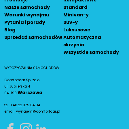
Nasze samochody
Standard
Warunki wynajmu
Minivan-y
Pytania i porady
Suv-y
Blog
Luksusowe
Sprzedaż samochodów
Automatyczna
skrzynia
Wszystkie samochody
WYPOŻYCZALNIA SAMOCHODÓW:
Comfortcar Sp. zo.o.
ul. Jubilerska 4
Warszawa
04-190
tel. +48 22 379 04 04
email.
wynajem@comfortcar.pl