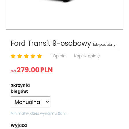
Ford Transit 9-osobowy
lub podobny
1 Opinia
Napisz opinię
279.00
PLN
od
Skrzynia
biegów:
Minimalny okres wynajmu
2
dni..
Wyjazd