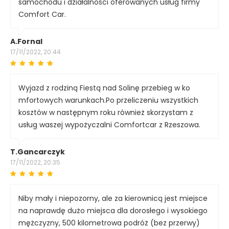
samochodu i działalności oferowanych usług firmy
Comfort Car.
A.Fornal
17/11/2022, 20:44
Wyjazd z rodziną Fiestą nad Solinę przebieg w ko
mfortowych warunkach.Po przeliczeniu wszystkich
kosztów w następnym roku również skorzystam z
usług waszej wypożyczalni Comfortcar z Rzeszowa.
T.Gancarczyk
17/11/2022, 20:35
Niby mały i niepozorny, ale za kierownicą jest miejsce
na naprawdę dużo miejsca dla dorosłego i wysokiego
mężczyzny, 500 kilometrowa podróż (bez przerwy)