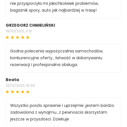
nie przysporzyła mi jakichkolwiek problemów,
bagażnik spory, auto jak najbardziej w trasę!
GRZEGORZ CHMIELIŃSKI
19/03/2021, 11:13
Godna polecenia wypożyczalnia samochodów,
konkurencyjne oferty , łatwość w dokonywaniu
rezerwacji i profesjonalna obsługa.
Beata
23/12/2020, 15:04
Wszystko poszlo sprawnie i uprzejmie ,jestem bardzo
zadowolona z wynajmu...z pewnoscia skorzystam
jeszcze w przyszlosci. Dziekuje