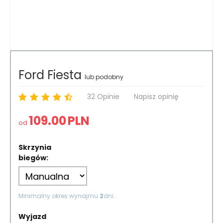
Ford Fiesta
lub podobny
32 Opinie
Napisz opinię
109.00
PLN
od
Skrzynia
biegów:
Minimalny okres wynajmu
2
dni..
Wyjazd