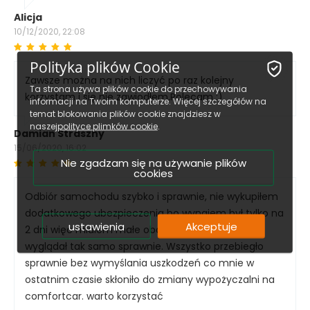
Alicja
10/12/2020, 22:08
Polityka plików Cookie
Zawsze można na nich liczyć po raz kolejny
Ta strona używa plików cookie do przechowywania
korzystam i się nie zawiodłem,Polecam :)
informacji na Twoim komputerze. Więcej szczegółów na
temat blokowania plików cookie znajdziesz w
naszej
polityce plimków cookie
.
Damian Straszny
15/06/2020, 16:02
Nie zgadzam się na używanie plików
cookies
Odbiór samochodu szybko i sprawnie, nie wykupiłem
dodatkowego ubezpieczenia bo wynajem był tylko na
ustawienia
Akceptuje
2 dni więc miałem małe obawy czy zwrot będzie
wyglądał tak samo sprawnie. Wszystko przebiegło
sprawnie bez wymyślania uszkodzeń co mnie w
ostatnim czasie skłoniło do zmiany wypożyczalni na
comfortcar. warto korzystać