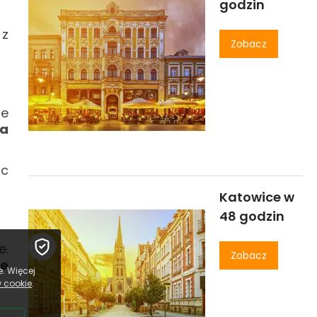
godzin
 z
Zobacz
ie
ia
ąc
Katowice w
48 godzin
e.
Zobacz
ce
. Więcej
w cookie
.