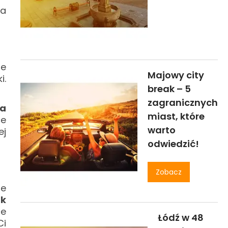
na
ie
Majowy city
i.
break – 5
zagranicznych
na
miast, które
ce
warto
ej
odwiedzić!
Zobacz
ie
ak
ce
Łódź w 48
Ci