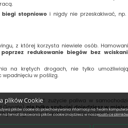
racą.
 biegi stopniowo
i nigdy nie przeskakiwać, np.
vingu, z której korzysta niewiele osób. Hamowan
 poprzez redukowanie biegów bez wciskan
nia na krętych drogach, nie tylko umożliwiaj
c wpadnięciu w poślizg.
ka plików Cookie
znacząco obniżyć zużycie paliwa w samochodzi
od Google)
nie tylko szybciej dojedziesz w miejs
używa plików cookie do przechowywania informacji na Twoim komputerze
ych jazda generuje bardzo wysokie spalanie.
 na temat blokowania plików cookie znajdziesz w naszej
polityce plimkó