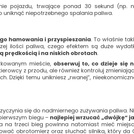
anie pojazdu, trwające ponad 30 sekund (np. 
to uniknąć niepotrzebnego spalania paliwa.
go hamowania i przyspieszania
. To właśnie tak
ej ilości paliwa, czego efektem są duże wydatk
łą prędkością i na niskich obrotach
.
orkowanym mieście,
obserwuj to, co dzieje się 
ierowcy z przodu, ale również kontroluj zmieniają
ych. Dzięki temu unikniesz „rwanej”, nieekonomiczn
zyczynia się do nadmiernego zużywania paliwa. N
 pierwszym biegu –
najlepiej wrzucać „dwójkę” j
a na trzeci bieg powinna natomiast mieć miejs
wać obrotomierz oraz słuchać silnika, który da 