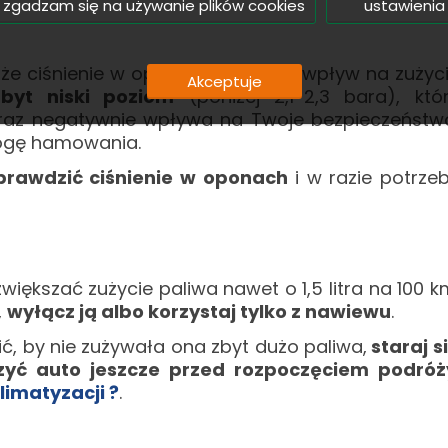
 zgadzam się na używanie plików cookies
ustawienia
, że ciśnienie w oponach ma duży wpływ na zużyc
Akceptuje
byt niski poziom
(poniżej 2,1-2,3 bara), któ
raz negatywnie wpływa na Twoje bezpieczeństw
rogę hamowania.
prawdzić ciśnienie w oponach
i w razie potrze
iększać zużycie paliwa nawet o 1,5 litra na 100 k
,
wyłącz ją albo korzystaj tylko z nawiewu
.
ić, by nie zużywała ona zbyt dużo paliwa,
staraj s
zyć auto jeszcze przed rozpoczęciem podróż
limatyzacji ?
.