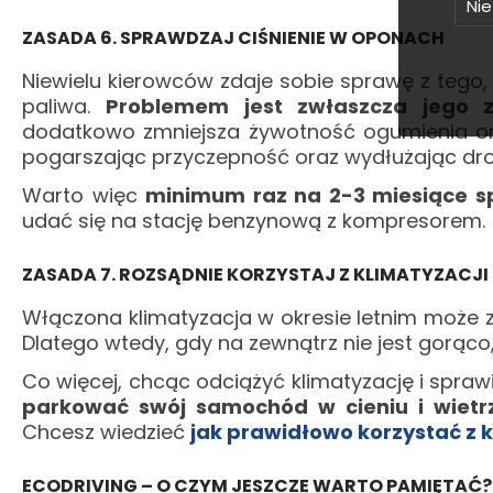
Nie
ZASADA 6. SPRAWDZAJ CIŚNIENIE W OPONACH
Niewielu kierowców zdaje sobie sprawę z tego
paliwa.
Problemem jest zwłaszcza jego z
dodatkowo zmniejsza żywotność ogumienia o
pogarszając przyczepność oraz wydłużając d
Warto więc
minimum raz na 2-3 miesiące s
udać się na stację benzynową z kompresorem.
ZASADA 7. ROZSĄDNIE KORZYSTAJ Z KLIMATYZACJI
Włączona klimatyzacja w okresie letnim może zw
Dlatego wtedy, gdy na zewnątrz nie jest gorąco
Co więcej, chcąc odciążyć klimatyzację i spraw
parkować swój samochód w cieniu i wietr
Chcesz wiedzieć
jak prawidłowo korzystać z k
ECODRIVING – O CZYM JESZCZE WARTO PAMIĘTAĆ?