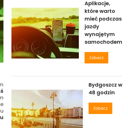
Aplikacje,
które warto
mieć podczas
jazdy
wynajętym
samochodem
Zobacz
ym
Bydgoszcz w
mś
48 godzin
ym
że
Zobacz
hu
iu