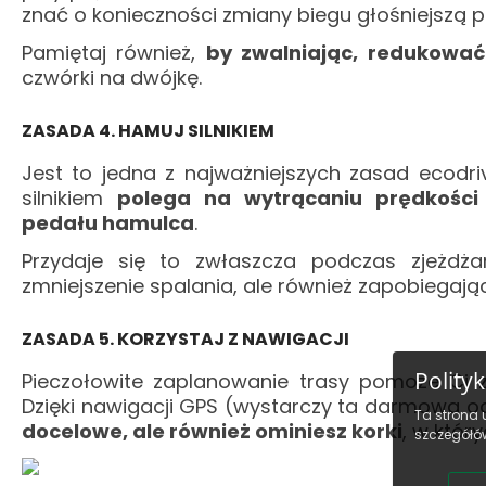
znać o konieczności zmiany biegu głośniejszą p
Pamiętaj również,
by zwalniając, redukować
czwórki na dwójkę.
ZASADA 4. HAMUJ SILNIKIEM
Jest to jedna z najważniejszych zasad ecodri
silnikiem
polega na wytrącaniu prędkości
pedału hamulca
.
Przydaje się to zwłaszcza podczas zjeżdża
zmniejszenie spalania, ale również zapobiegają
ZASADA 5. KORZYSTAJ Z NAWIGACJI
Polity
Pieczołowite zaplanowanie trasy pomoże Ci 
Dzięki nawigacji GPS (wystarczy ta darmowa 
Ta strona 
docelowe, ale również ominiesz korki
, w któr
szczegółów