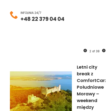
INFOLINIA 24/7
+48 22 379 04 04
2
of
38
Letni city
break z
ComfortCar:
Południowe
Morawy –
weekend
między