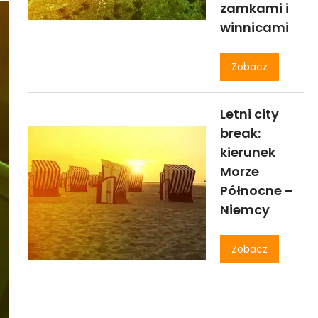
zamkami i
winnicami
Zobacz
Letni city
break:
kierunek
Morze
Północne –
Niemcy
Zobacz