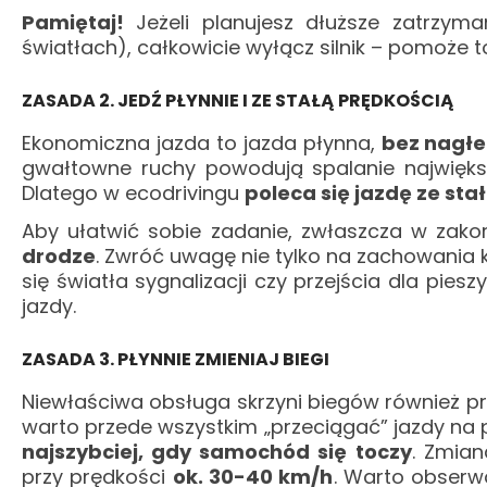
Pamiętaj!
Jeżeli planujesz dłuższe zatrzym
światłach), całkowicie wyłącz silnik – pomoże 
ZASADA 2. JEDŹ PŁYNNIE I ZE STAŁĄ PRĘDKOŚCIĄ
Ekonomiczna jazda to jazda płynna,
bez nagłe
gwałtowne ruchy powodują spalanie największ
Dlatego w ecodrivingu
poleca się jazdę ze sta
Aby ułatwić sobie zadanie, zwłaszcza w zak
drodze
. Zwróć uwagę nie tylko na zachowania k
się światła sygnalizacji czy przejścia dla piesz
jazdy.
ZASADA 3. PŁYNNIE ZMIENIAJ BIEGI
Niewłaściwa obsługa skrzyni biegów również pr
warto przede wszystkim „przeciągać” jazdy na
najszybciej, gdy samochód się toczy
. Zmian
przy prędkości
ok. 30-40 km/h
. Warto obserwo