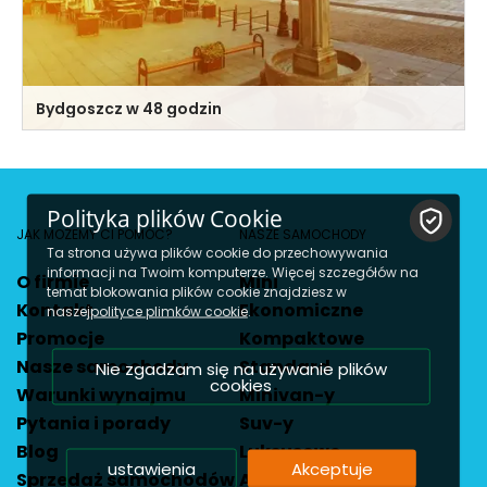
Bydgoszcz w 48 godzin
W naszym kraju nie brakuje miast niedocenianych, które
jednak kryją w sobie wiele wspaniałych miejsc i atrakcji.
Jednym z nich jest Bydgoszcz. Ta...
Polityka plików Cookie
JAK MOŻEMY CI POMÓC?
NASZE SAMOCHODY
Ta strona używa plików cookie do przechowywania
informacji na Twoim komputerze. Więcej szczegółów na
O firmie
Mini
temat blokowania plików cookie znajdziesz w
Kontakt
Ekonomiczne
naszej
polityce plimków cookie
.
Promocje
Kompaktowe
Nasze samochody
Standard
Nie zgadzam się na używanie plików
cookies
Warunki wynajmu
Minivan-y
Pytania i porady
Suv-y
Blog
Luksusowe
ustawienia
Akceptuje
Sprzedaż samochodów
Automatyczna